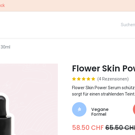
ück
UE
UNSERE STORY
WETTBEWERB
 30ml
Flower Skin P
(4 Rezensionen)
Flower Skin Power Serum schützt 
sorgt für einen strahlenden Teint
Vegane
Formel
58.50
CHF
65.50
CH