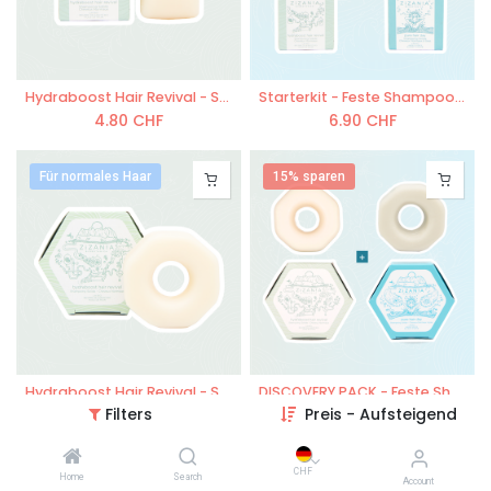
Hydraboost Hair Revival - Shampoo Bar 25g
Starterkit - Feste Shampoos in Reisegrösse - 1x Hydraboost, 1x Pure Hair Day
4.80
CHF
6.90
CHF
Für normales Haar
15% sparen
Hydraboost Hair Revival - Shampoo Bar 100g
DISCOVERY PACK - Feste Shampoos: 1x Hydraboost, 1x Pure Hair Day
Filters
Preis - Aufsteigend
14.80
CHF
25.20
CHF
CHF
Home
Search
Account