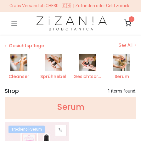
Gratis Versand ab CHF30.- 🇨🇭
| Zufrieden oder Geld zurück
0
Gesichtspflege
See All
Cleanser
Sprühnebel
Gesichtscrèmes
Serum
Shop
1 items found.
Serum
Trockenöl-Serum