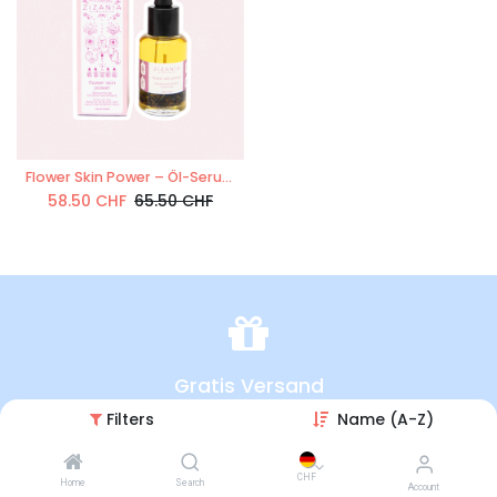
Flower Skin Power – Öl-Serum 30ml
58.50
CHF
65.50
CHF
Gratis Versand
Filters
Name (A-Z)
in der Schweiz
CHF
Home
Search
Account