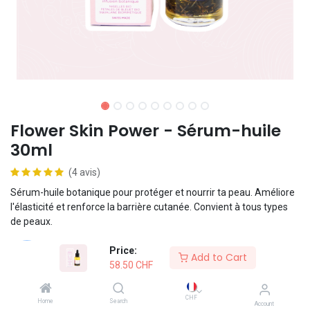
Flower Skin Power - Sérum-huile
30ml
(4 avis)
Sérum-huile botanique pour protéger et nourrir ta peau. Améliore
l'élasticité et renforce la barrière cutanée. Convient à tous types
de peaux.
Price:
Formule vegan
Add to Cart
58.50
CHF
Swissmade
CHF
Home
Search
Account