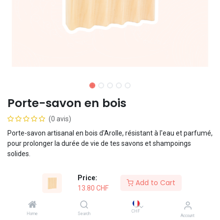
Porte-savon en bois
(0 avis)
Porte-savon artisanal en bois d'Arolle, résistant à l'eau et parfumé,
pour prolonger la durée de vie de tes savons et shampoings
solides.
13.80
CHF
Price:
Add to Cart
13.80
CHF
Ajouter au panier
CHF
Home
Search
Account