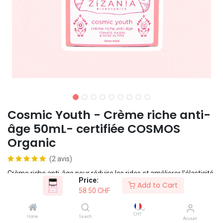
Cosmic Youth - Crème riche anti-
âge 50mL- certifiée COSMOS
Organic
(2 avis)
Crème riche anti-âge pour réduire les rides et améliorer l'élasticité.
Price:
Texture fouettée et hydratation intense. Convient aux peaux
Add to Cart
58.50
CHF
normales à sèches.
CHF
Home
Search
Formule vegan
Account