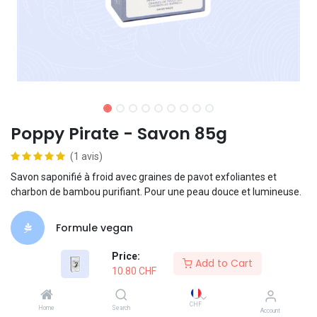
Poppy Pirate - Savon 85g
(1 avis)
Savon saponifié à froid avec graines de pavot exfoliantes et
charbon de bambou purifiant. Pour une peau douce et lumineuse.
Formule vegan
Price:
Add to Cart
Swiss Made
10.80
CHF
Packaging recyclable
CHF
Home
Search
Account