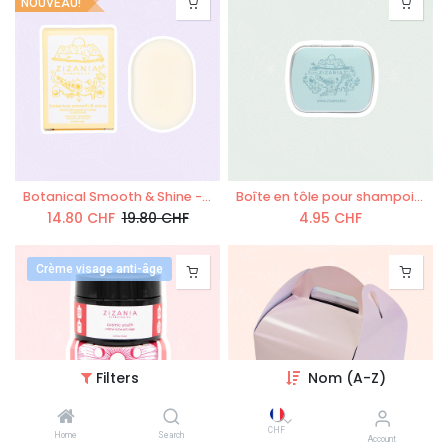
NOUVEAU!
Botanical Smooth & Shine - Après-shampoing solide 50g
Boîte en tôle pour shampoing mini
14.80
CHF
19.80
CHF
4.95
CHF
Crème visage anti-âge
Filters
Nom (A-Z)
CHF
Home
Search
Account