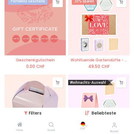
Perfektes Geschenk
25% sparen
Geschenkgutschein
Wohltuende Gartendüfte - Love Geschenkset
0.00
CHF
49.50
CHF
Weihnachts-Auswahl
Filters
Beliebteste
CHF
Home
Search
Account