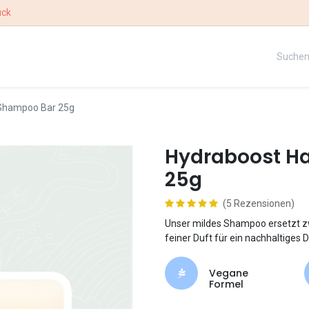
ück
UE
UNSERE STORY
WETTBEWERB
- Shampoo Bar 25g
Hydraboost Ha
25g
(5 Rezensionen)
Unser mildes Shampoo ersetzt z
feiner Duft für ein nachhaltiges 
Vegane
Formel