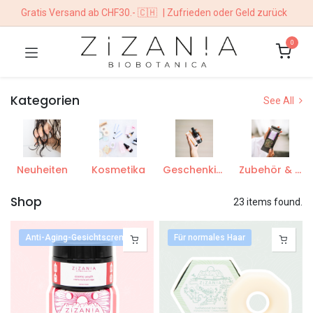
Gratis Versand ab CHF30.- 🇨🇭
| Zufrieden oder Geld zurück
0
Kategorien
See All
Neuheiten
Kosmetika
Geschenkideen
Zubehör & Sonstiges
Shop
23 items found.
Anti-Aging-Gesichtscreme
Für normales Haar