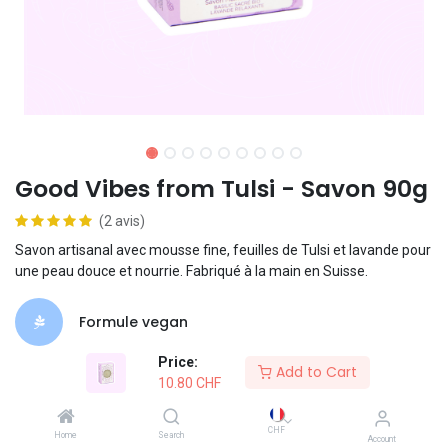
Good Vibes from Tulsi - Savon 90g
(2 avis)
Savon artisanal avec mousse fine, feuilles de Tulsi et lavande pour
une peau douce et nourrie. Fabriqué à la main en Suisse.
Formule vegan
Price:
Add to Cart
100% naturel
10.80
CHF
Packaging recyclable
CHF
Home
Search
Account