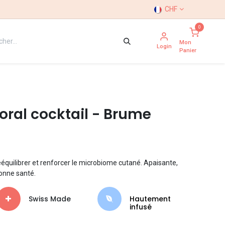
CHF
0
Mon
Login
Panier
loral cocktail - Brume
quilibrer et renforcer le microbiome cutané. Apaisante,
onne santé.
Swiss Made
Hautement
infusé