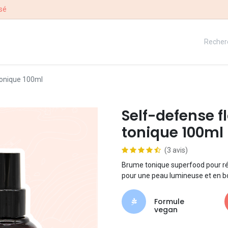
sé
QUE
NOTRE HISTOIRE
CONCOURS
 tonique 100ml
Self-defense f
tonique 100ml
(3 avis)
Brume tonique superfood pour réé
pour une peau lumineuse et en b
Formule
vegan