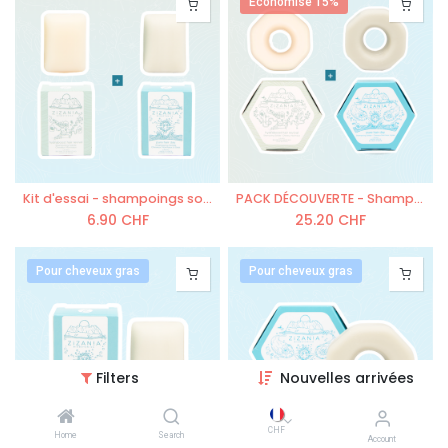
Économise 15%
Kit d'essai - shampoings solides formats voyages - 1x Hydraboost, 1x Pure Hair Day
PACK DÉCOUVERTE - Shampoings solides: 1x Hydraboost, 1x Pure Hair Day
6.90
CHF
25.20
CHF
Pour cheveux gras
Pour cheveux gras
Filters
Nouvelles arrivées
CHF
Home
Search
Account