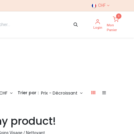
CHF
0
Mon
Login
Panier
Trier par :
CHF
Prix - Décroissant
ny product!
oins Visage / Nettoyant
.