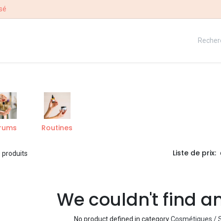
sé
QUE
NOTRE HISTOIRE
CONCOURS
rums
Routines
Liste de prix:
 produits
We couldn't find a
No product defined in category
Cosmétiques / S