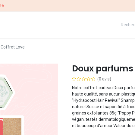
sé
QUE
NOTRE HISTOIRE
CONCOURS
 Coffret Love
Doux parfums -
(0 avis)
Notre coffret-cadeau Doux parfums
haute qualité, sans aucun plasti
"Hydraboost Hair Revival" Shamp
naturel Suisse et saponifié à fro
graines exfoliantes 85g "Poppy P
végan, testés dermatologiquement
et beaucoup d'amour.Valeur du co