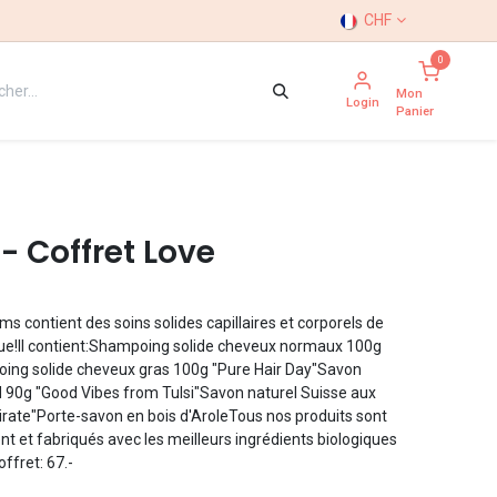
CHF
0
Mon
Login
Panier
 Coffret Love
 contient des soins solides capillaires et corporels de
que!Il contient:Shampoing solide cheveux normaux 100g
oing solide cheveux gras 100g "Pure Hair Day"Savon
id 90g "Good Vibes from Tulsi"Savon naturel Suisse aux
irate"Porte-savon en bois d'AroleTous nos produits sont
 et fabriqués avec les meilleurs ingrédients biologiques
ffret: 67.-