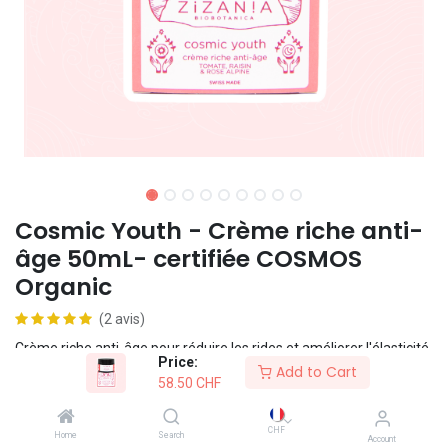
Cosmic Youth - Crème riche anti-
âge 50mL- certifiée COSMOS
Organic
(2 avis)
Crème riche anti-âge pour réduire les rides et améliorer l'élasticité.
Price:
Texture fouettée et hydratation intense. Convient aux peaux
Add to Cart
58.50
CHF
normales à sèches.
CHF
Home
Search
Formule vegan
Account