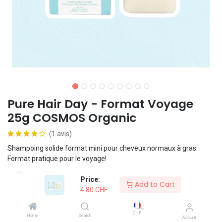
Pure Hair Day - Format Voyage
25g COSMOS Organic
(1 avis)
Shampoing solide format mini pour cheveux normaux à gras.
Format pratique pour le voyage!
Price:
Formule vegan
Add to Cart
4.80
CHF
Convient à l'usage fréquent
CHF
Home
Search
Account