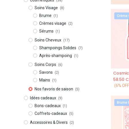
Cosmétiques
(38)
Soins Visage
(8)
Brume
(1)
Crème 
Crèmes visage
(2)
Sérums
(1)
Soins Cheveux
(17)
Shampoings Solides
(7)
Après-shampoing
(1)
Soins Corps
(6)
Savons
(2)
A
58.50
C
Mains
(1)
(6% OFF
Nos favoris de saison
(5)
Idées cadeaux
(9)
Brume t
Bons-cadeaux
(1)
Coffrets-cadeaux
(5)
Accessoires & Divers
(2)