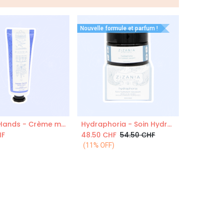
Nouvelle formule et parfum !
Happy Hands - Crème mains 50 ml
Hydraphoria - Soin Hydratant Repulpant 50ml COSMOS Organic
Ajouter au Panier
F
48.50
CHF
54.50
CHF
(11% OFF)