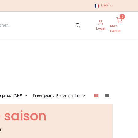
CHF
0
Mon
Login
Panier
 prix:
Trier par :
CHF
En vedette
e saison
 !