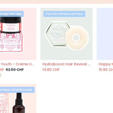
visage anti-âge
Pour les cheveux normaux
Cosmic Youth - Crème riche anti-âge 50mL- certifiée COSMOS Organic
Hydraboost Hair Revival - Shampoing Solide 100g
jouter au Panier
Ajouter au Panier
HF
62.50
CHF
14.80
CHF
15.90
CH
)
onique rafraîchissante